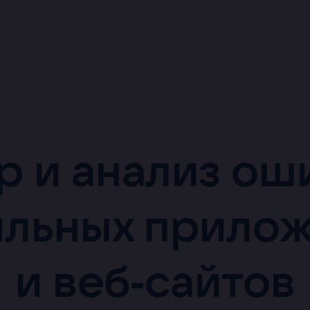
р и анализ ош
льных прило
и веб‑сайтов