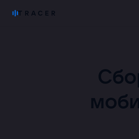
Сбо
моби