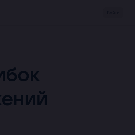
Войти
ибок
жений