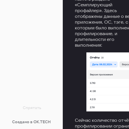
«Семплирующий
профайлер». Здесь
отображены данные о в
приложения, ОС, тэге, с
которым было выполне
профилирование, и
длительности его
выполнения:
Спрятать
Сейчас количество отчё
Создано в OK.TECH
профилировании ограни