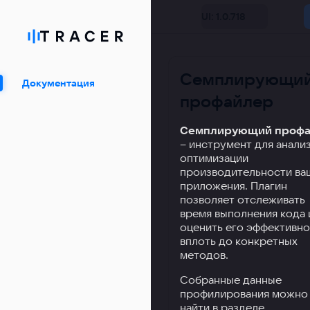
UI: 1.0.718
Семплирующи
Документация
профайлер
Семплирующий проф
– инструмент для анализ
оптимизации
производительности ва
приложения. Плагин
позволяет отслеживать
время выполнения кода 
оценить его эффективно
вплоть до конкретных
методов.
Собранные данные
профилирования можно
найти в разделе