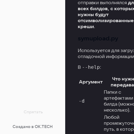
отправки выполнялся
дл
всех билдов, с которы
нужны будут
отсимволизированные
креши
.
symupload.py
Используется для загру
отладочной информации
В
:
--help
Что нуж
Аргумент
передава
Папки с
артефактами
-d
билда (можн
несколько).
Спрятать
Любой
промежуточ
Создано в OK.TECH
путь, в кото