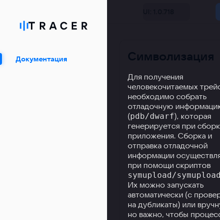
UI: 1.0.718
Символизация
Документация
Для получения
человекочитаемых трей
необходимо собрать
отладочную информаци
(
), которая
pdb/dwarf
генерируется при сбор
приложения. Сборка и
отправка отладочной
информации осуществл
при помощи скриптов
symupload/symuploa
Их можно запускать
автоматически (с прове
на дубликаты) или вручн
но важно, чтобы процес