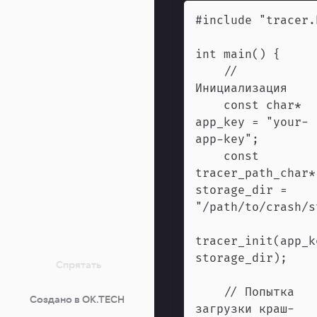
    // 
    const char* 
app_key = "your-
    const 
tracer_path_char* 
storage_dir = 
tracer_init(app_ke
Спрятать
    // Попытка 
Создано в OK.TECH
загрузки краш-