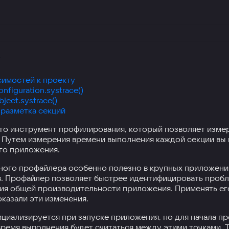
r
имостей к проекту
figuration.systrace()
ject.systrace()
разметка секций
то инструмент профилирования, который позволяет изме
 Путем измерения времени выполнения каждой секции вы
го приложения.
ного профайлера особенно полезно в крупных приложени
. Профайлер позволяет быстрее идентифицировать пробле
я общей производительности приложения. Применять его
оказали эти изменения.
циализируется при запуске приложения, но для начала п
 время выполнения будет считаться между этими точками. 