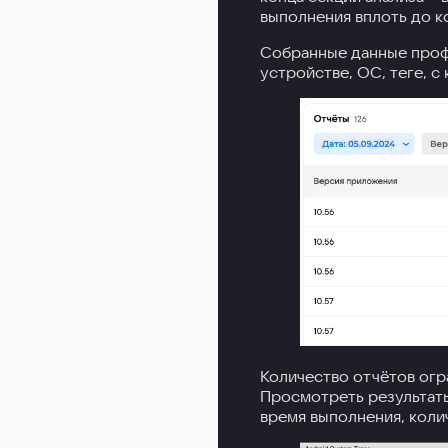
выполнения вплоть до к
Собранные данные проф
устройстве, ОС, теге, 
Количество отчётов огр
Просмотреть результаты
время выполнения, коли