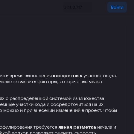
UI: 1.0.717
Войти
рять время выполнения
конкретных
участков кода,
 можете выявить факторы, которые вызывают
ях с распределенной системой из множества
мные участки кода и сосредоточиться на их
 можно и при внесении изменений в проект, чтобы
рофилирования требуется
явная разметка
начала и
Такой подход позволяет оценить скорость