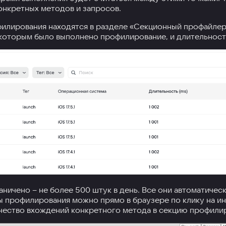
онкретных методов и запросов.
илирования находятся в разделе «Секционный профайлер
с которым было выполнено профилирование, и длительност
аничено – не более 500 штук в день. Все они автоматичес
 профилирования можно прямо в браузере по клику на и
чество вхождений конкретного метода в секцию профилир