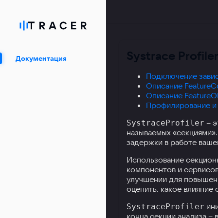
Systrace Profile
Документация
Подключение завис
Описание FeatureCon
Описание FeatureOb
Профилирование и 
– э
SystraceProfiler
называемых «секциями».
задержки в работе ваше
Использование секцион
компонентов и сервисов
улучшении для повышени
оценить, какое влияние 
ини
SystraceProfiler
конца секции анализа –