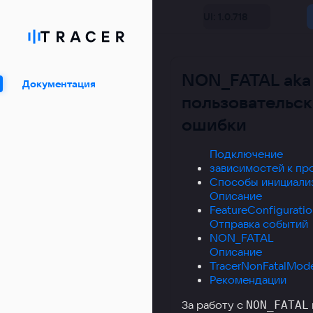
UI: 1.0.718
NON_FATAL aka
Документация
пользовательс
ошибки
Подключение
зависимостей к пр
Способы инициали
Описание
FeatureConfiguratio
Отправка событий
NON_FATAL
Описание
TracerNonFatalMod
Рекомендации
За работу с
NON_FATAL