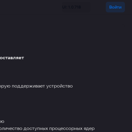
UI: 1.0.718
Войти
оставляет
торую поддерживает устройство
лю
оличество доступных процессорных ядер