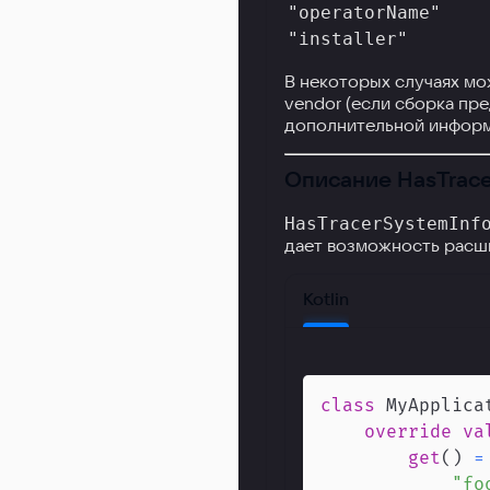
"operatorName"
"installer"
В некоторых случаях мо
vendor (если сборка пре
дополнительной информ
Описание HasTrace
HasTracerSystemInf
дает возможность расши
Kotlin
class
 MyApplica
override
va
get
(
)
=
"fo