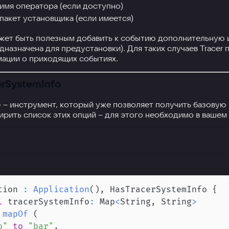
имя оператора (если доступно)
пакет установщика (если имеется)
жет быть полезным добавить к событию дополнительную инф
дназначена для предустановки). Для таких случаев Tracer
ации о приходящих событиях.
rSystemInfo
– инструмент, который уже позволяет получить базовую
o
рить список этих опций – для этого необходимо в вашем
tion 
:
Application
(
)
,
 HasTracerSystemInfo 
{
l
 tracerSystemInfo
:
 Map
<
String
,
 String
>
mapOf
(
o"
to
"bar"
,