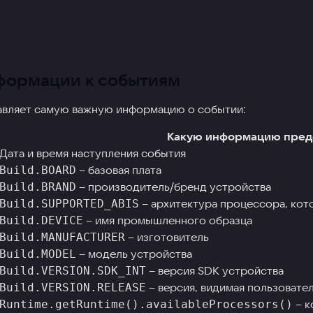
формации к событиям
тавляет самую важную информацию о событии:
Какую информацию пред
Дата и время наступления события
– базовая плата
Build.BOARD
– производитель/бренд устройства
Build.BRAND
– архитектура процессора, ко
Build.SUPPORTED_ABIS
– имя промышленного образца
Build.DEVICE
– изготовитель
Build.MANUFACTURER
– модель устройства
Build.MODEL
– версия SDK устройства
Build.VERSION.SDK_INT
– версия, видимая пользовате
Build.VERSION.RELEASE
– к
Runtime.getRuntime().availableProcessors()