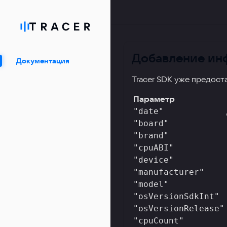
Добавление ин
Документация
Tracer SDK уже предос
Параметр
"date"
"board"
"brand"
"cpuABI"
"device"
"manufacturer"
"model"
"osVersionSdkInt"
"osVersionRelease"
"cpuCount"