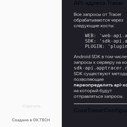
API-адреса Tracer
Все запросы от Tracer
обрабатываются через
следующие хосты:
    WEB: 'web-api.a
    SDK: 'sdk-api.a
Android SDK в том числ
запросы к серверу на х
sdk-api.apptracer.
SDK существуют метод
позволяющие
переопределить api-х
на который будут
отправляться запросы.
Спрятать
Создано в OK.TECH