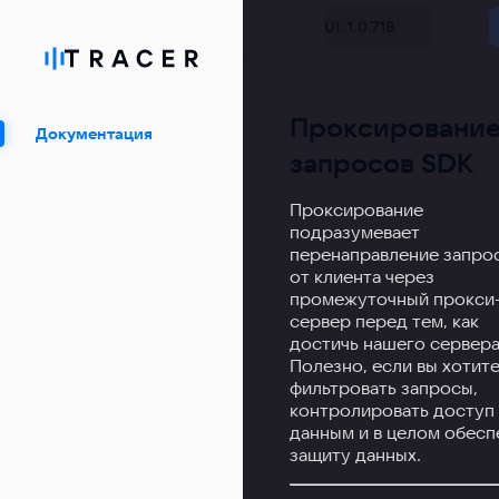
UI: 1.0.718
Проксировани
Документация
запросов SDK
Проксирование
подразумевает
перенаправление запро
от клиента через
промежуточный прокси
сервер перед тем, как
достичь нашего сервера
Полезно, если вы хотит
фильтровать запросы,
контролировать доступ 
данным и в целом обесп
защиту данных.