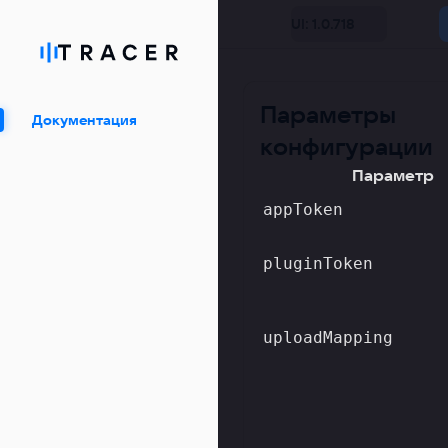
UI: 1.0.718
Параметры
Документация
конфигурации
Параметр
appToken
pluginToken
uploadMapping