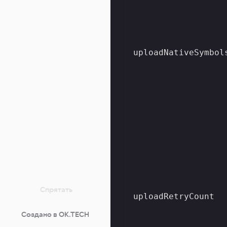
uploadNativeSymbol
Спрятать
uploadRetryCount
Создано в OK.TECH